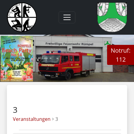
Notruf:
112
3
Veranstaltungen
3