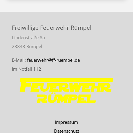
n
v
A
i
n
g
s
Freiwillige Feuerwehr Rümpel
a
i
Lindenstraße 8a
c
t
23843 Rümpel
h
i
t
o
E-Mail:
feuerwehr@ff-ruempel.de
e
Im Notfall 112
n
n
-
N
a
v
i
Impressum
g
Datenschutz