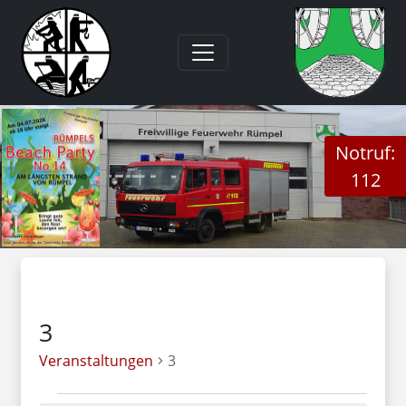
Notruf:
112
3
Veranstaltungen
3