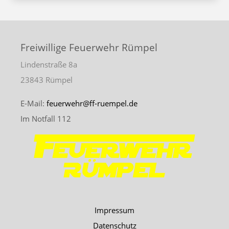
n
v
A
i
n
g
s
Freiwillige Feuerwehr Rümpel
a
i
Lindenstraße 8a
c
t
23843 Rümpel
h
i
t
o
E-Mail:
feuerwehr@ff-ruempel.de
e
Im Notfall 112
n
n
-
N
a
v
i
Impressum
g
Datenschutz