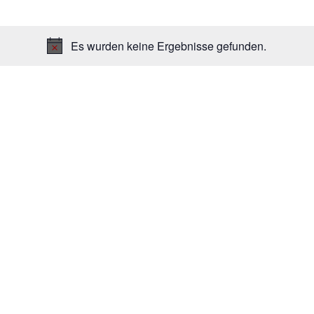
Es wurden keine Ergebnisse gefunden.
H
i
n
w
e
i
s