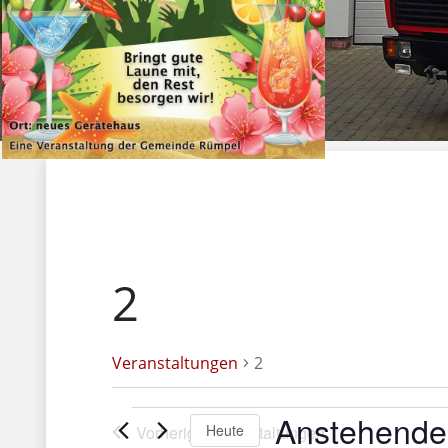
2
Veranstaltungen
2
V
Anstehende
Heute
Vorherige
Veranstaltungen