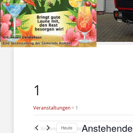
1
Veranstaltungen
1
V
Anstehende
Heute
Vorherige
Veranstaltungen