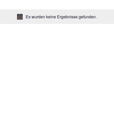
Es wurden keine Ergebnisse gefunden.
H
i
n
w
e
i
s